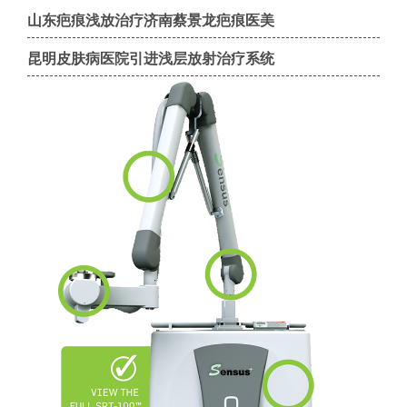
山东疤痕浅放治疗济南蔡景龙疤痕医美
昆明皮肤病医院引进浅层放射治疗系统