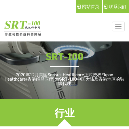
网站首页
联系我们
导
航
切
SRT-100
换
2020年12月美国Sensus Healthcare正式授权Ekpac
Healthcare(香港维昌医疗)为
SRT-100
中国大陆及香港地区的独
家代理
行业