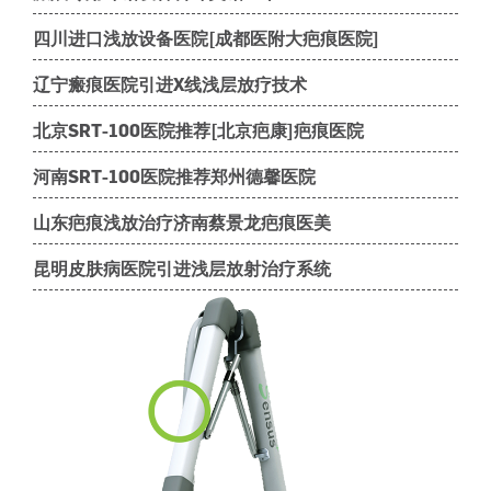
四川进口浅放设备医院[成都医附大疤痕医院]
辽宁瘢痕医院引进X线浅层放疗技术
北京SRT-100医院推荐[北京疤康]疤痕医院
河南SRT-100医院推荐郑州德馨医院
山东疤痕浅放治疗济南蔡景龙疤痕医美
昆明皮肤病医院引进浅层放射治疗系统