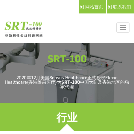
网站首页
联系我们
导
航
切
SRT-100
换
2020年12月美国Sensus Healthcare正式授权Ekpac
Healthcare(香港维昌医疗)为
SRT-100
中国大陆及香港地区的独
家代理
行业