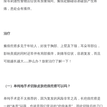
辣等刺激性食物后症状有加重倾向。瘢痕处触碰容易破损产生疼
痛，患处会有瘙痒。
治疗
瘢痕疙瘩多见于年轻人，好发于胸部、上臂及下颌，耳朵等部位，
影响美观的同时还常伴有局部瘙痒，刺痛等症状，容易复发，而且
可能越长越大……肿么办？放射治疗了解一下！
（一）单纯地手术切除皮肤疤痕疙瘩可以吗？
单纯手术是不太推荐的，因为复发的风险非常之高，长疤痕疙瘩是
一种“体质”问题，也就是我们常说的“疤痕体质”，因此切除后的刀口