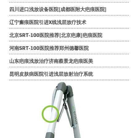
四川进口浅放设备医院[成都医附大疤痕医院]
辽宁瘢痕医院引进X线浅层放疗技术
北京SRT-100医院推荐[北京疤康]疤痕医院
河南SRT-100医院推荐郑州德馨医院
山东疤痕浅放治疗济南蔡景龙疤痕医美
昆明皮肤病医院引进浅层放射治疗系统