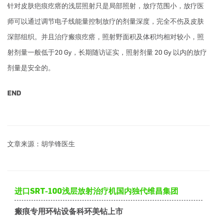
针对皮肤疤痕疙瘩的浅层照射只是局部照射，放疗范围小，放疗医
师可以通过调节电子线能量控制放疗的剂量深度，完全不伤及皮肤
深部组织。并且治疗瘢痕疙瘩，照射野面积及体积均相对较小，照
射剂量一般低于20 Gy，长期随访证实，照射剂量 20 Gy 以内的放疗
剂量是安全的。
END
文章来源：胡学锋医生
进口SRT-100浅层放射治疗机国内独代维昌集团
瘢痕专用环钻设备科环美钻上市