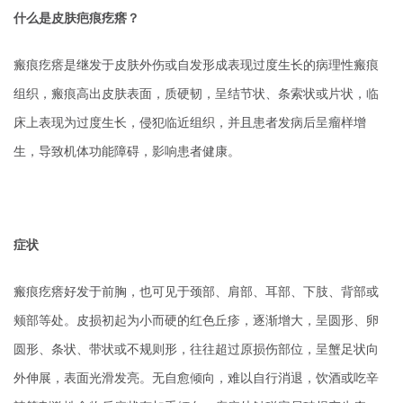
什么是皮肤疤痕疙瘩？
瘢痕疙瘩是继发于皮肤外伤或自发形成表现过度生长的病理性瘢痕
组织，瘢痕高出皮肤表面，质硬韧，呈结节状、条索状或片状，临
床上表现为过度生长，侵犯临近组织，并且患者发病后呈瘤样增
生，导致机体功能障碍，影响患者健康。
症状
瘢痕疙瘩好发于前胸，也可见于颈部、肩部、耳部、下肢、背部或
颊部等处。皮损初起为小而硬的红色丘疹，逐渐增大，呈圆形、卵
圆形、条状、带状或不规则形，往往超过原损伤部位，呈蟹足状向
外伸展，表面光滑发亮。无自愈倾向，难以自行消退，饮酒或吃辛