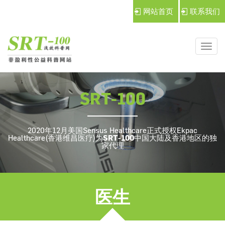
网站首页
联系我们
导
航
切
SRT-100
换
2020年12月美国Sensus Healthcare正式授权Ekpac
Healthcare(香港维昌医疗)为
SRT-100
中国大陆及香港地区的独
家代理
医生