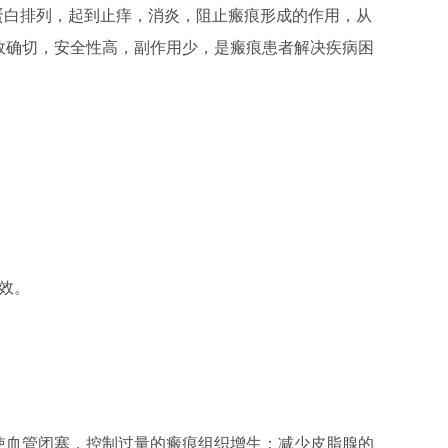
原蛋白排列，起到止痒，消炎，阻止瘢痕形成的作用，从
效确切，安全性高，副作用少，是瘢痕患者解决疾病困
疗效。
使血管闭塞，控制过量的瘢痕组织增生；减少皮脂腺的