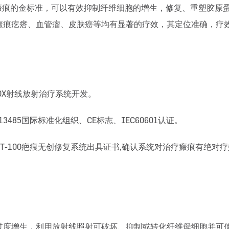
治疗瘢痕的金标准，可以有效抑制纤维细胞的增生，修复、重塑胶
瘢痕疙瘩、血管瘤、皮肤癌等均有显著的疗效，其定位准确，疗
100X射线放射治疗系统开发。
O13485国际标准化组织、CE标志、IEC60601认证。
对SRT-100疤痕无创修复系统出具证书,确认系统对治疗瘢痕有绝对
过度增生，利用放射线照射可破坏、抑制或转化纤维母细胞并可