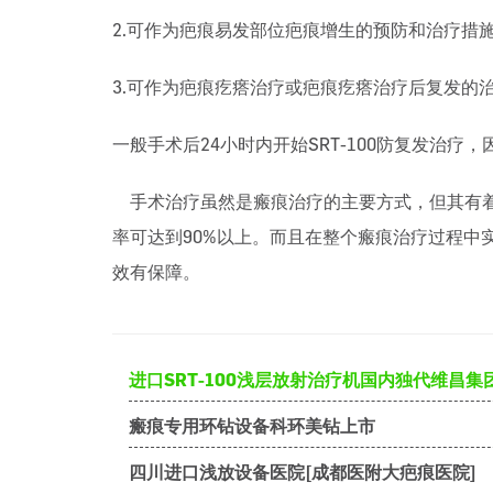
2.可作为疤痕易发部位疤痕增生的预防和治疗措
3.可作为疤痕疙瘩治疗或疤痕疙瘩治疗后复发的
一般手术后24小时内开始SRT-100防复发治疗
手术治疗虽然是瘢痕治疗的主要方式，但其有着极
率可达到90%以上。而且在整个瘢痕治疗过程
效有保障。
进口SRT-100浅层放射治疗机国内独代维昌集
瘢痕专用环钻设备科环美钻上市
四川进口浅放设备医院[成都医附大疤痕医院]