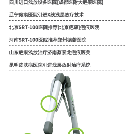
四川进口浅放设备医院[成都医附大疤痕医院]
辽宁瘢痕医院引进X线浅层放疗技术
北京SRT-100医院推荐[北京疤康]疤痕医院
河南SRT-100医院推荐郑州德馨医院
山东疤痕浅放治疗济南蔡景龙疤痕医美
昆明皮肤病医院引进浅层放射治疗系统