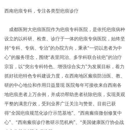
西南疤痕专科，专注各类型疤痕诊疗
成都医附大疤痕医院作为疤痕专科医院，是依托疤痕病种
设立的以科研、检查、诊疗于一体的疤痕专病医院，始终坚
持“专科、专病、专治”的办院方向，秉承“一切以患者为中
心”的服务理念，围绕“表里同治、多学科联合祛疤”的治疗
宗旨，以“突出专科特色、增强综合实力”为发展目标，着力
抓好祛疤特色专科建设力度，在西南地区瘢痕防治医、教、
研的中心地位和作用日益显现 医院每年可接收来自西南各
地疤痕患者上万余例，并成功帮助患者祛除疤痕，实现美观
平整的满意疗效，受到业界广泛关注与赞誉。目前已获
得“全国疤痕规范化诊疗示范基地”、“西南瘢痕微创修复中
心”、“西南瘢痕诊疗教研示范机构”、“美国健康医疗协会战