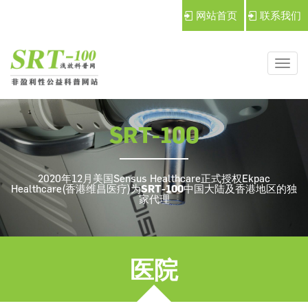
网站首页
联系我们
导
航
切
SRT-100
换
2020年12月美国Sensus Healthcare正式授权Ekpac
Healthcare(香港维昌医疗)为
SRT-100
中国大陆及香港地区的独
家代理
医院